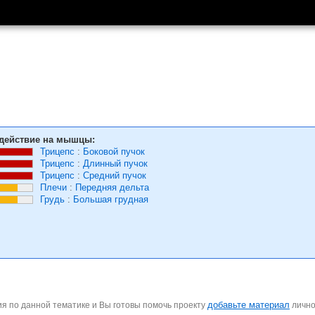
действие на мышцы:
Трицепс
:
Боковой пучок
Трицепс
:
Длинный пучок
Трицепс
:
Средний пучок
Плечи
:
Передняя дельта
Грудь
:
Большая грудная
добавьте материал
я по данной тематике и Вы готовы помочь проекту
личн