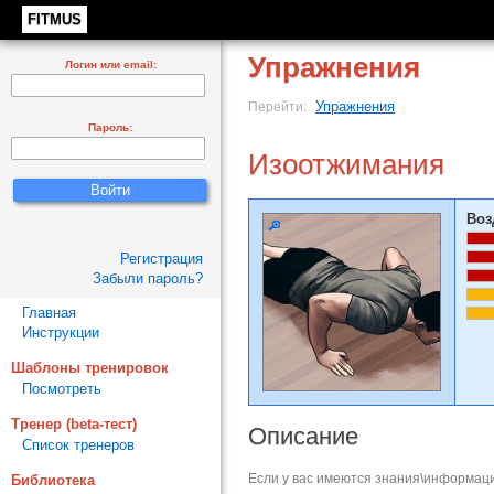
FITMUS
Упражнения
Логин или email:
Упражнения
Перейти:
Пароль:
Изоотжимания
Воз
Регистрация
Забыли пароль?
Главная
Инструкции
Шаблоны тренировок
Посмотреть
Тренер (beta-тест)
Описание
Список тренеров
Если у вас имеются знания\информаци
Библиотека