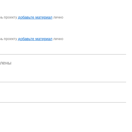
добавьте материал
чь проекту
лично
добавьте материал
чь проекту
лично
елены