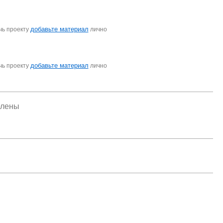
добавьте материал
чь проекту
лично
добавьте материал
чь проекту
лично
елены