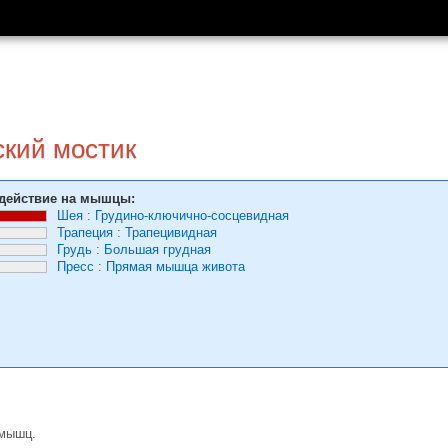
кий мостик
действие на мышцы:
Шея
:
Грудино-ключично-сосцевидная
Трапеция
:
Трапецивидная
Грудь
:
Большая грудная
Пресс
:
Прямая мышца живота
 мышц.