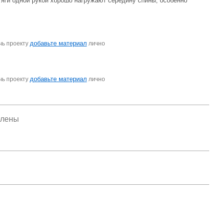
Тяги одной рукой хорошо нагружают середину спины, особенно
добавьте материал
чь проекту
лично
добавьте материал
чь проекту
лично
елены