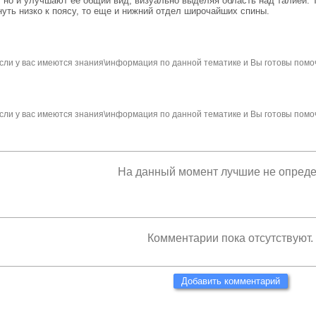
, но и улучшают ее общий вид, визуально выделяя область над талией. 
уть низко к поясу, то еще и нижний отдел широчайших спины.
сли у вас имеются знания\информация по данной тематике и Вы готовы помо
сли у вас имеются знания\информация по данной тематике и Вы готовы помо
На данный момент лучшие не опред
Комментарии пока отсутствуют.
Добавить комментарий