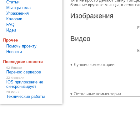
тяги не просто делают спину толще
Статьи
большие круглые мышцы, а если тян
Мышцы тела
Упражнения
Изображения
Калории
FAQ
Е
Идеи
Видео
Прочее
Помочь проекту
Е
Новости
Последние новости
▾ Лучшие комментарии
02 Января
Перенос серверов
22 Февраля
IOS приложение не
синхронизирует
20 Июня
▾ Остальные комментарии
Технические работы