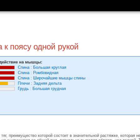
а к поясу одной рукой
действие на мышцы:
Спина
:
Большая круглая
Спина
:
Ромбовидная
Спина
:
Широчайшие мышцы спины
Плечи
:
Задняя дельта
Грудь
:
Большая грудная
тяг, преимущество которой состоит в значительной растяжке, которая н