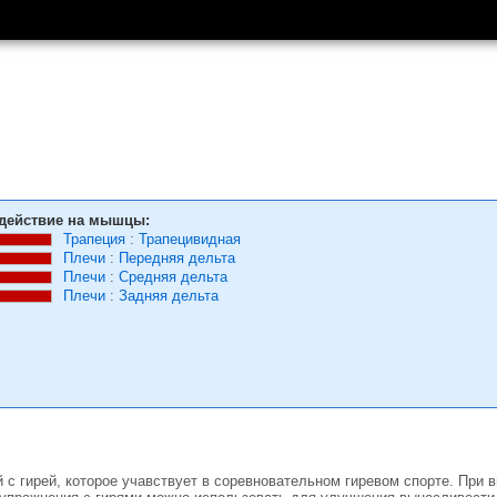
действие на мышцы:
Трапеция
:
Трапецивидная
Плечи
:
Передняя дельта
Плечи
:
Средняя дельта
Плечи
:
Задняя дельта
й с гирей, которое учавствует в соревновательном гиревом спорте. При