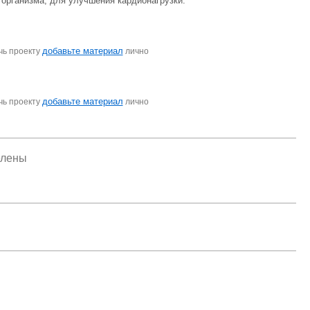
организма, для улучшения кардионагрузки.
добавьте материал
чь проекту
лично
добавьте материал
чь проекту
лично
елены