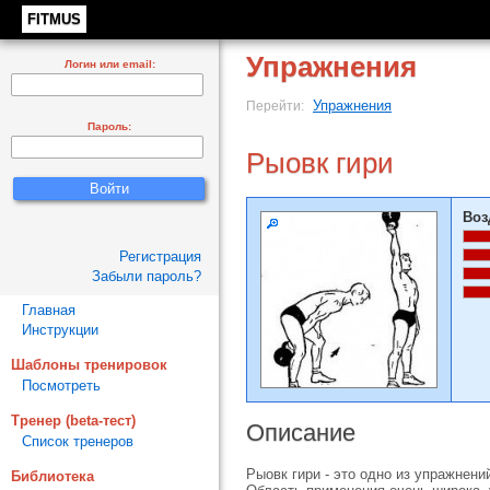
FITMUS
Упражнения
Логин или email:
Упражнения
Перейти:
Пароль:
Рыовк гири
Воз
Регистрация
Забыли пароль?
Главная
Инструкции
Шаблоны тренировок
Посмотреть
Тренер (beta-тест)
Описание
Список тренеров
Рыовк гири - это одно из упражнени
Библиотека