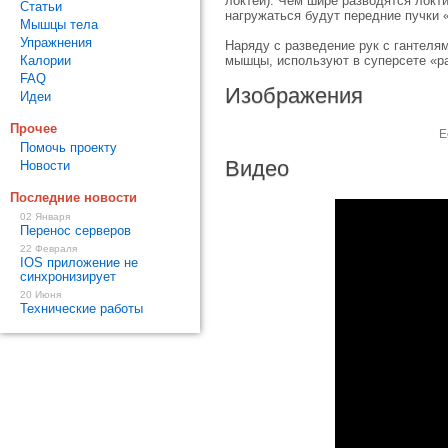
локтей). Чем шире разводятся локт
Статьи
нагружаться будут передние пучки 
Мышцы тела
Упражнения
Наряду с разведение рук с гантеля
Калории
мышцы, используют в суперсете «ра
FAQ
Изображения
Идеи
Прочее
Е
Помочь проекту
Видео
Новости
Последние новости
02 Января
Перенос серверов
22 Февраля
IOS приложение не
синхронизирует
20 Июня
Технические работы