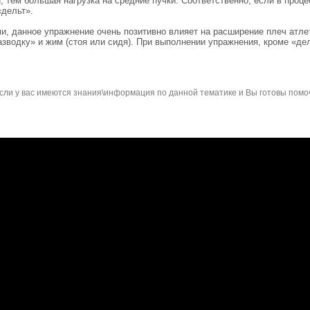
и, тем большая нагрузка на средние пучки. Соответственно, если в проц
«дельт».
ми, данное упражнение очень позитивно влияет на расширение плеч атле
зводку» и жим (стоя или сидя). При выполнении упражнения, кроме «дел
сли у вас имеются знания\информация по данной тематике и Вы готовы помо