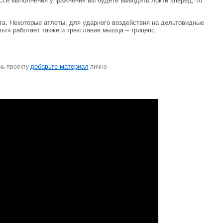
ессе выполнения упражнения вы будете выводить локти вперед, то
та. Некоторые атлеты, для ударного воздействия на дельтовидные
ьт» работает также и трехглавая мышца – трицепс.
добавьте материал
чь проекту
лично