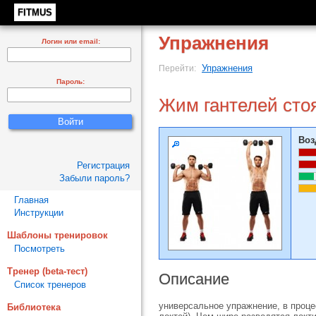
FITMUS
Упражнения
Логин или email:
Упражнения
Перейти:
Пароль:
Жим гантелей сто
Воз
Регистрация
Забыли пароль?
Главная
Инструкции
Шаблоны тренировок
Посмотреть
Тренер (beta-тест)
Описание
Список тренеров
универсальное упражнение, в проце
Библиотека