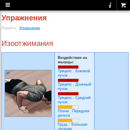
Упражнения
Упражнения
Перейти:
Изоотжимания
Воздействие на
мышцы:
Трицепс
:
Боковой
пучок
Трицепс
:
Длинный
пучок
Трицепс
:
Средний
пучок
Плечи
:
Передняя
дельта
Грудь
:
Большая
грудная