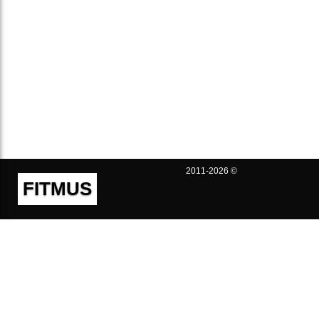
2011-2026 ©
FITMUS
Полезно
Контакты
Пользовательское соглашение
Политика конфиденциальности
Техническая поддержка
Публичная оферта
Предложения и жалобы
support@fitmus.com