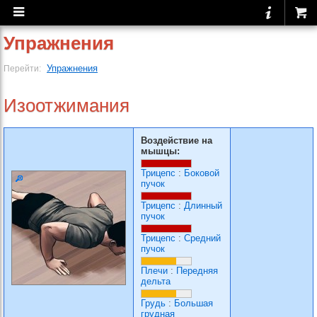
Упражнения
Упражнения
Перейти:
Изоотжимания
Воздействие на
мышцы:
Трицепс
:
Боковой
пучок
Трицепс
:
Длинный
пучок
Трицепс
:
Средний
пучок
Плечи
:
Передняя
дельта
Грудь
:
Большая
грудная