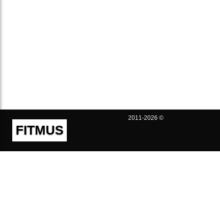
2011-2026 ©
FITMUS
Полезно
Контакты
Пользовательское соглашение
Политика конфиденциальности
Техническая поддержка
Публичная оферта
Предложения и жалобы
support@fitmus.com