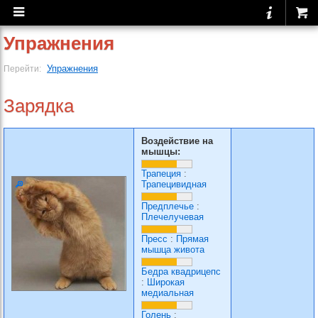
Упражнения
Упражнения
Перейти:
Зарядка
Воздействие на
мышцы:
Трапеция
:
Трапецивидная
Предплечье
:
Плечелучевая
Пресс
:
Прямая
мышца живота
Бедра квадрицепс
:
Широкая
медиальная
Голень
: