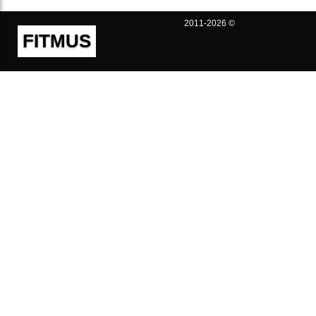
2011-2026 ©
FITMUS
Полезно
Контакты
Пользовательское соглашение
Политика конфиденциальности
Техническая поддержка
Публичная оферта
Предложения и жалобы
support@fitmus.com
Проект
Инструкции
Для разработчиков
FAQ (Вопросы и Ответы)