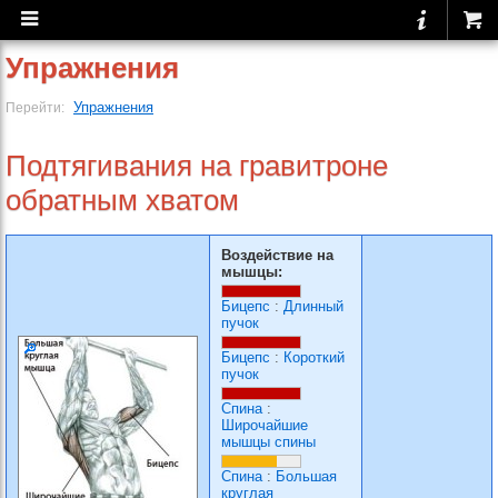
Упражнения
Упражнения
Перейти:
Подтягивания на гравитроне
обратным хватом
Воздействие на
мышцы:
Бицепс
:
Длинный
пучок
Бицепс
:
Короткий
пучок
Спина
:
Широчайшие
мышцы спины
Спина
:
Большая
круглая