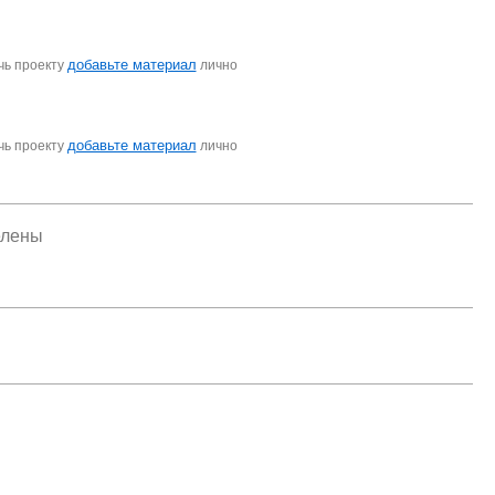
добавьте материал
чь проекту
лично
добавьте материал
чь проекту
лично
елены