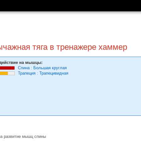
ычажная тяга в тренажере хаммер
действие на мышцы:
Спина
:
Большая круглая
Трапеция
:
Трапецивидная
на развитие мышц спины