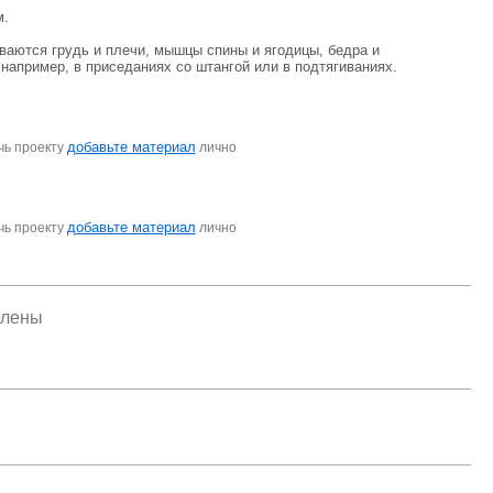
м.
ываются грудь и плечи, мышцы спины и ягодицы, бедра и
например, в приседаниях со штангой или в подтягиваниях.
добавьте материал
чь проекту
лично
добавьте материал
чь проекту
лично
елены