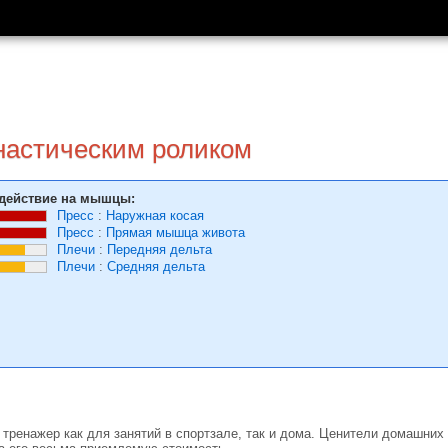
настическим роликом
действие на мышцы:
Пресс
:
Наружная косая
Пресс
:
Прямая мышца живота
Плечи
:
Передняя дельта
Плечи
:
Средняя дельта
 тренажер как для занятий в спортзале, так и дома. Ценители домашних