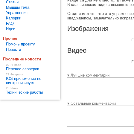
найдется для него место), а также 
Статьи
В классическом виде с помощью рол
Мышцы тела
Упражнения
Стоит заметить, что это упражнени
Калории
квадрицепсы, замечательно исправл
FAQ
Изображения
Идеи
Прочее
Е
Помочь проекту
Видео
Новости
Последние новости
Е
02 Января
Перенос серверов
22 Февраля
▾ Лучшие комментарии
IOS приложение не
синхронизирует
20 Июня
Технические работы
▾ Остальные комментарии