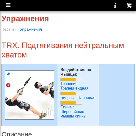
Упражнения
Упражнения
Перейти:
TRX. Подтягивания нейтральным
хватом
Воздействие на
мышцы:
Трапеция
:
Трапецивидная
Бицепс
:
Плечевая
Спина
:
Широчайшие
мышцы спины
Описание