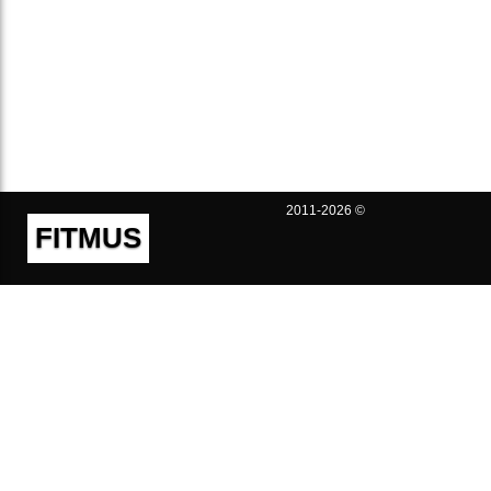
2011-2026 ©
FITMUS
Полезно
Контакты
Пользовательское соглашение
Политика конфиденциальности
Техническая поддержка
Публичная оферта
Предложения и жалобы
support@fitmus.com
Проект