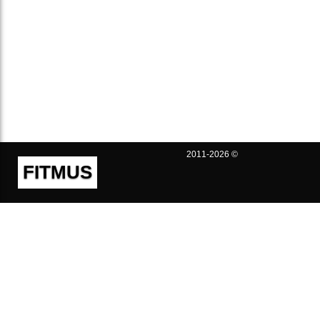
2011-2026 ©
FITMUS
Полезно
Контакты
Пользовательское соглашение
Политика конфиденциальности
Техническая поддержка
Публичная оферта
Предложения и жалобы
support@fitmus.com