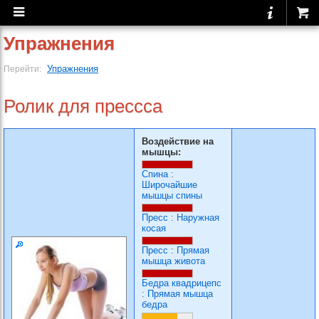
Упражнения
Упражнения
Перейти:
Ролик для прессса
Воздействие на
мышцы:
Спина
:
Широчайшие
мышцы спины
Пресс
:
Наружная
косая
Пресс
:
Прямая
мышца живота
Бедра квадрицепс
:
Прямая мышца
бедра