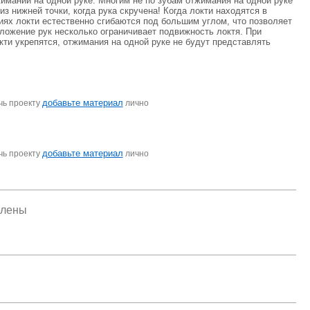
иманий на одной руке. Многим не по зубам отжимания на одной руке
з нижней точки, когда рука скручена! Когда локти находятся в
иях локти естественно сгибаются под большим углом, что позволяет
ложение рук несколько ограничивает подвижность локтя. При
кти укрепятся, отжимания на одной руке не будут представлять
добавьте материал
чь проекту
лично
добавьте материал
чь проекту
лично
елены