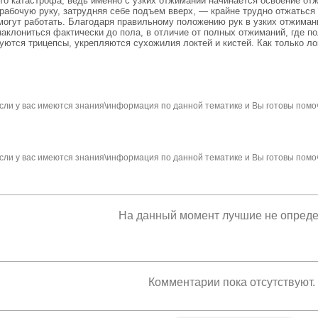
то катастрофа, ведь именно с узких отжиманий начинается освоение отж
абочую руку, затрудняя себе подъем вверх, — крайне трудно отжаться и
могут работать. Благодаря правильному положению рук в узких отжиман
аклониться фактически до пола, в отличие от полных отжиманий, где по
уются трицепсы, укрепляются сухожилия локтей и кистей. Как только ло
сли у вас имеются знания\информация по данной тематике и Вы готовы помо
сли у вас имеются знания\информация по данной тематике и Вы готовы помо
На данный момент лучшие не опред
Комментарии пока отсутствуют.