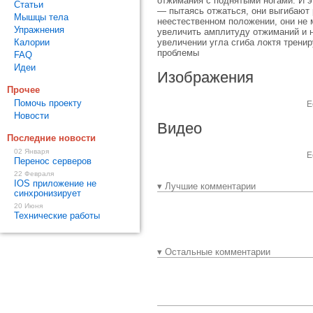
отжимания с поднятыми ногами. И э
Статьи
— пытаясь отжаться, они выгибают р
Мышцы тела
неестественном положении, они не 
Упражнения
увеличить амплитуду отжиманий и н
Калории
увеличении угла сгиба локтя тренир
проблемы
FAQ
Идеи
Изображения
Прочее
Помочь проекту
Е
Новости
Видео
Последние новости
02 Января
Е
Перенос серверов
22 Февраля
IOS приложение не
▾ Лучшие комментарии
синхронизирует
20 Июня
Технические работы
▾ Остальные комментарии