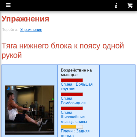
Упражнения
Упражнения
Перейти:
Тяга нижнего блока к поясу одной
рукой
Воздействие на
мышцы:
Спина
:
Большая
круглая
Спина
:
Ромбовидная
Спина
:
Широчайшие
мышцы спины
Плечи
:
Задняя
дельта