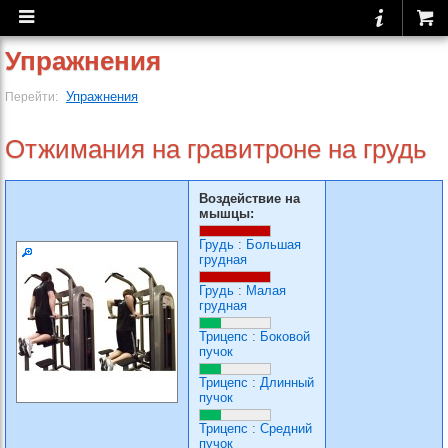
Упражнения
Упражнения
Перейти:
Отжимания на гравитроне на грудь
Воздействие на
мышцы:
Грудь
:
Большая
грудная
Грудь
:
Малая
грудная
Трицепс
:
Боковой
пучок
Трицепс
:
Длинный
пучок
Трицепс
:
Средний
пучок