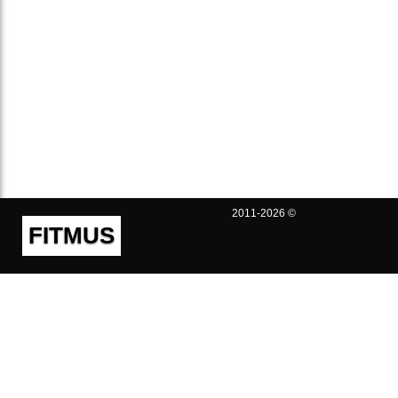
2011-2026 ©
FITMUS
Полезно
Контакты
Пользовательское соглашение
Политика конфиденциальности
Техническая поддержка
Публичная оферта
Предложения и жалобы
support@fitmus.com