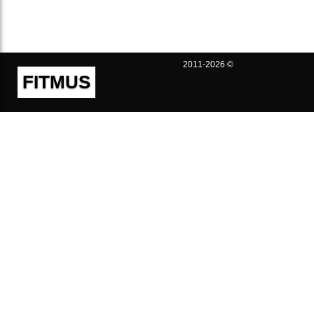
2011-2026 ©
FITMUS
Полезно
Контакты
Пользовательское соглашение
Политика конфиденциальности
Техническая поддержка
Публичная оферта
Предложения и жалобы
support@fitmus.com
Проект
Инструкции
Для разработчиков
FAQ (Вопросы и Ответы)