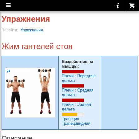
Упражнения
Упражнения
Перейти:
Жим гантелей стоя
Воздействие на
мышцы:
Плечи
:
Передняя
дельта
Плечи
:
Средняя
дельта
Плечи
:
Задняя
дельта
Трапеция
:
Трапецивидная
Описание