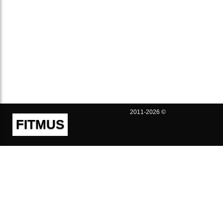
2011-2026 ©
FITMUS
Полезно
Контакты
Пользовательское соглашение
Политика конфиденциальности
Техническая поддержка
Публичная оферта
Предложения и жалобы
support@fitmus.com