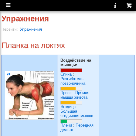
Упражнения
Упражнения
Перейти:
Планка на локтях
Воздействие на
мышцы:
Спина
:
Разгибатель
позвоночника
Пресс
:
Прямая
мышца живота
Ягодицы
:
Большая
ягодичная мышца.
Плечи
:
Передняя
дельта