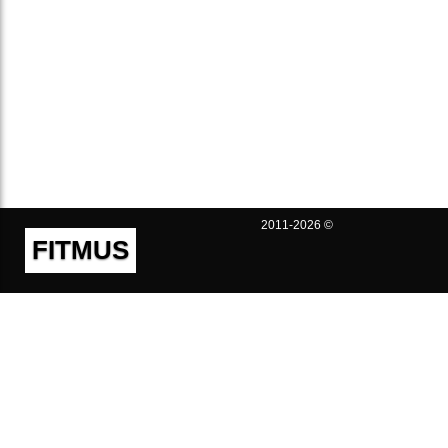
2011-2026 ©
FITMUS
Полезно
Контакты
Пользовательское соглашение
Политика конфиденциальности
Техническая поддержка
Публичная оферта
Предложения и жалобы
support@fitmus.com