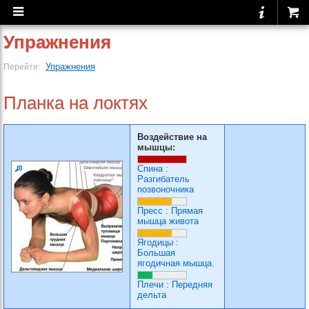
Упражнения
Упражнения
Перейти:
Планка на локтях
Воздействие на
мышцы:
Спина
:
Разгибатель
позвоночника
Пресс
:
Прямая
мышца живота
Ягодицы
:
Большая
ягодичная мышца.
Плечи
:
Передняя
дельта