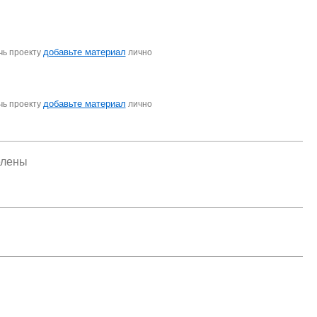
добавьте материал
чь проекту
лично
добавьте материал
чь проекту
лично
елены