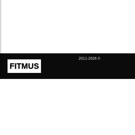
2011-2026 ©
FITMUS
Полезно
Контакты
Пользовательское соглашение
Политика конфиденциальности
Техническая поддержка
Публичная оферта
Предложения и жалобы
support@fitmus.com
Проект