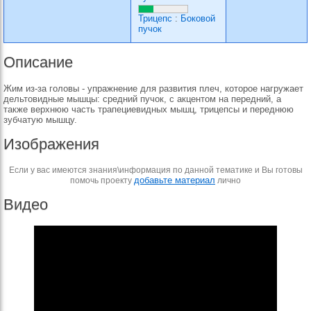
Трицепс
:
Боковой
пучок
Описание
Жим из-за головы - упражнение для развития плеч, которое нагружает
дельтовидные мышцы: средний пучок, с акцентом на передний, а
также верхнюю часть трапециевидных мышц, трицепсы и переднюю
зубчатую мышцу.
Изображения
Если у вас имеются знания\информация по данной тематике и Вы готовы
добавьте материал
помочь проекту
лично
Видео