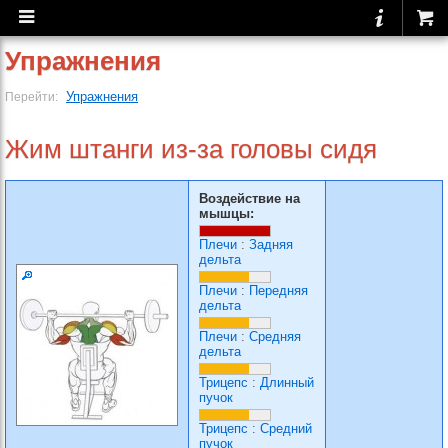
Упражнения
Упражнения
Перейти:
Жим штанги из-за головы сидя
Воздействие на
мышцы:
Плечи
:
Задняя
дельта
Плечи
:
Передняя
дельта
Плечи
:
Средняя
дельта
Трицепс
:
Длинный
пучок
Трицепс
:
Средний
пучок