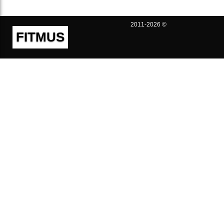
2011-2026 ©
FITMUS
Полезно
Контакты
Пользовательское соглашение
Политика конфиденциальности
Техническая поддержка
Публичная оферта
Предложения и жалобы
support@fitmus.com
Проект
Инструкции
Для разработчиков
FAQ (Вопросы и Ответы)