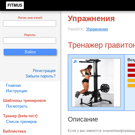
FITMUS
Упражнения
Логин или email:
Упражнения
Перейти:
Пароль:
Тренажер гравито
Воз
Регистрация
Забыли пароль?
Главная
Инструкции
Шаблоны тренировок
Посмотреть
Тренер (beta-тест)
Описание
Список тренеров
Если у вас имеются знания\информаци
Библиотека