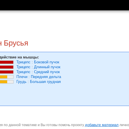
н Брусья
действие на мышцы:
Трицепс
:
Боковой пучок
Трицепс
:
Длинный пучок
Трицепс
:
Средний пучок
Плечи
:
Передняя дельта
Грудь
:
Большая грудная
добавьте материал
я по данной тематике и Вы готовы помочь проекту
личн