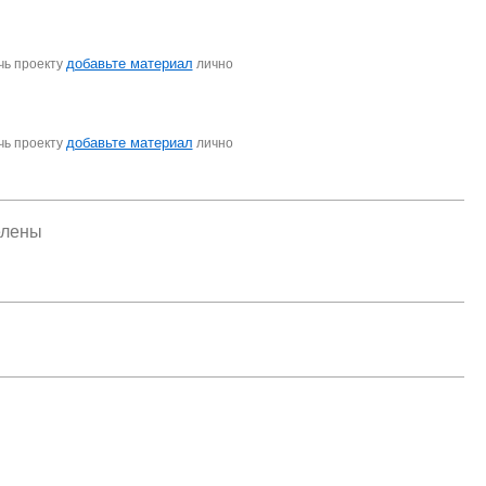
добавьте материал
чь проекту
лично
добавьте материал
чь проекту
лично
елены