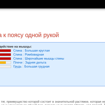
а к поясу одной рукой
действие на мышцы:
Спина
:
Большая круглая
Спина
:
Ромбовидная
Спина
:
Широчайшие мышцы спины
Плечи
:
Задняя дельта
Грудь
:
Большая грудная
тяг, преимущество которой состоит в значительной растяжке, которая н