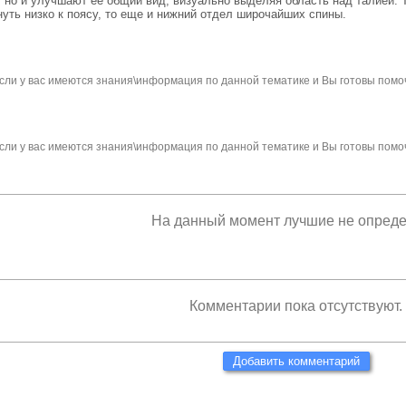
, но и улучшают ее общий вид, визуально выделяя область над талией. 
уть низко к поясу, то еще и нижний отдел широчайших спины.
сли у вас имеются знания\информация по данной тематике и Вы готовы помо
сли у вас имеются знания\информация по данной тематике и Вы готовы помо
На данный момент лучшие не опред
Комментарии пока отсутствуют.
Добавить комментарий