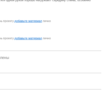
Тяги одной рукой хорошо нагружают середину спины, особенно
добавьте материал
чь проекту
лично
добавьте материал
чь проекту
лично
елены