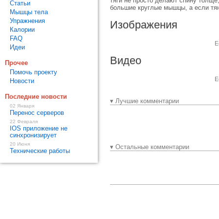
тяги не просто делают спину толще
Статьи
большие круглые мышцы, а если тян
Мышцы тела
Упражнения
Изображения
Калории
FAQ
Е
Идеи
Видео
Прочее
Помочь проекту
Е
Новости
Последние новости
▾ Лучшие комментарии
02 Января
Перенос серверов
22 Февраля
IOS приложение не
синхронизирует
20 Июня
▾ Остальные комментарии
Технические работы