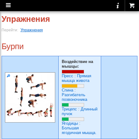
Упражнения
Упражнения
Перейти:
Бурпи
Воздействие на
мышцы:
Пресс
:
Прямая
мышца живота
Спина
:
Разгибатель
позвоночника
Трицепс
:
Длинный
пучок
Ягодицы
:
Большая
ягодичная мышца.