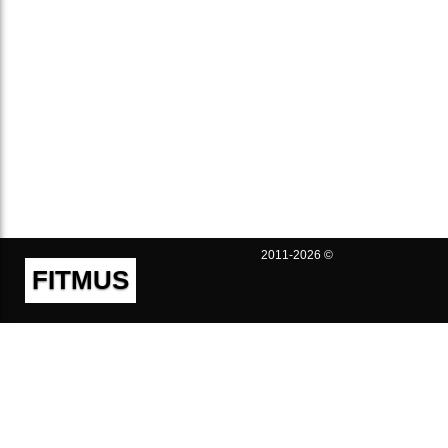
2011-2026 ©
FITMUS
Полезно
Контакты
Пользовательское соглашение
Политика конфиденциальности
Техническая поддержка
Публичная оферта
Предложения и жалобы
support@fitmus.com