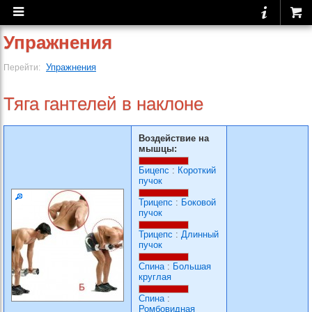
Упражнения
Упражнения
Перейти:
Тяга гантелей в наклоне
Воздействие на
мышцы:
Бицепс
:
Короткий
пучок
Трицепс
:
Боковой
пучок
Трицепс
:
Длинный
пучок
Спина
:
Большая
круглая
Спина
:
Ромбовидная