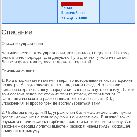
Спина
:
Широчайшие
мышцы спины
Описание
Описание упражнения
Большие веса в этом упражнении, как правило, не делают. Поэтому
оно отлично подходит для девушек. Ну и для тех, у кого нет штанги.
Вопреки фото, голову лучше держать поднятой.
Основные фишки
1. Когда поднимаете гантели вверх, то поворачивайте кисти ладонями
вовнутрь. А когда опускаете, то - ладонями назад. Это позволит
сильнее сократить спину вверху и сильнее растянуть её внизу. В этом
то и состоит основное отличие тяги гантелей, от тяги штанги. С
гантелями вы можете разворачивать кисти и повышать КПД
упражнения. И просто грех не воспользоваться этим.
2. Чтобы амплитуда и КПД упражнения были максимальными, нужно
делать движение не только руками, но и лопатками. В нижней точке
опускаем плечи и слегка горбимся, растягивая тем самым спину. А в
верхней – сводим лопатки вместе и разворачиваем грудь, сокращая
спину по максимуму.