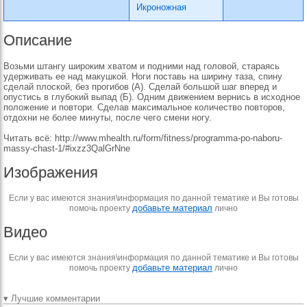
Икроножная
Описание
Возьми штангу широким хватом и подними над головой, стараясь
удерживать ее над макушкой. Ноги поставь на ширину таза, спину
сделай плос­кой, без прогибов (А). Сделай большой шаг вперед и
опустись в глубокий выпад (Б). Одним движением вернись в исходное
положение и повтори. Сделав максимальное количество повторов,
отдохни не более минуты, после чего смени ногу.
Читать всё: http://www.mhealth.ru/form/fitness/programma-po-naboru-
massy-chast-1/#ixzz3QalGrNne
Изображения
Если у вас имеются знания\информация по данной тематике и Вы готовы
добавьте материал
помочь проекту
лично
Видео
Если у вас имеются знания\информация по данной тематике и Вы готовы
добавьте материал
помочь проекту
лично
▾ Лучшие комментарии