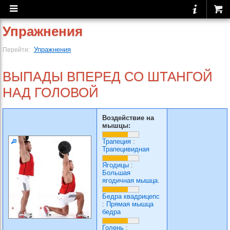
Упражнения
Упражнения
Перейти:
ВЫПАДЫ ВПЕРЕД СО ШТАНГОЙ
НАД ГОЛОВОЙ
Воздействие на
мышцы:
Трапеция
:
Трапецивидная
Ягодицы
:
Большая
ягодичная мышца.
Бедра квадрицепс
:
Прямая мышца
бедра
Голень
: