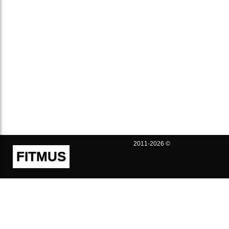
2011-2026 ©
FITMUS
Полезно
Контакты
Пользовательское соглашение
Политика конфиденциальности
Техническая поддержка
Публичная оферта
Предложения и жалобы