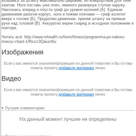
Возьмись за штангу максимально широким, но комфортным для тебя
хватом. Ноги поставь уже плеч, немного развернув ступни наружу.
Наклонись вперед и опусти гриф до уровня коленей (А). Единым
движением разогни корпус, ноги и пож­ми плечами — гриф взлетит
вверх к голове (Б). Продолжи движение, приняв штангу на прямые
руки над головой (В). Аккуратно верни снаряд в исходное положение и
повтори.
Читать всё: http://www.mhealth.ru/form/fitness/programma-po-naboru-
massy-chast-1/#ixzz3Qaiuct6u
Изображения
Если у вас имеются знания\информация по данной тематике и Вы готовы
добавьте материал
помочь проекту
лично
Видео
Если у вас имеются знания\информация по данной тематике и Вы готовы
добавьте материал
помочь проекту
лично
▾ Лучшие комментарии
На данный момент лучшие не определены