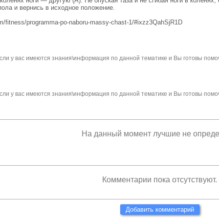
коленях ноги — другую (А). Не опуская таза и не сгибая ноги в коленях,
ола и вернись в исходное положение.
orm/fitness/programma-po-naboru-massy-chast-1/#ixzz3QahSjR1D
сли у вас имеются знания\информация по данной тематике и Вы готовы помо
сли у вас имеются знания\информация по данной тематике и Вы готовы помо
На данный момент лучшие не опред
Комментарии пока отсутствуют.
Добавить комментарий