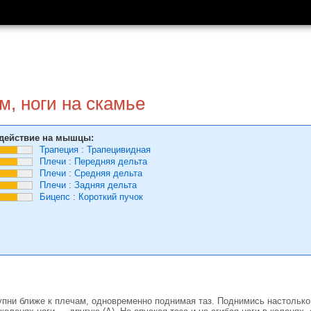
, ноги на скамье
действие на мышцы:
Трапеция
:
Трапецивидная
Плечи
:
Передняя дельта
Плечи
:
Средняя дельта
Плечи
:
Задняя дельта
Бицепс
:
Короткий пучок
упни ближе к плечам, одновременно поднимая таз. Поднимись настолько