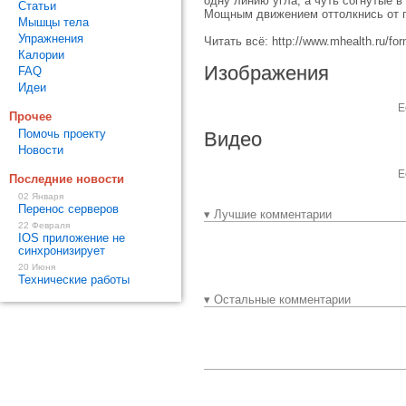
одну линию угла, а чуть согнутые в 
Статьи
Мощным движением оттолкнись от п
Мышцы тела
Упражнения
Читать всё: http://www.mhealth.ru/f
Калории
Изображения
FAQ
Идеи
Е
Прочее
Помочь проекту
Видео
Новости
Е
Последние новости
02 Января
Перенос серверов
▾ Лучшие комментарии
22 Февраля
IOS приложение не
синхронизирует
20 Июня
Технические работы
▾ Остальные комментарии