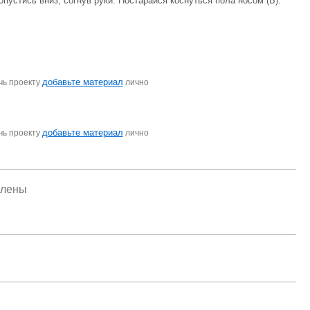
 опустись вниз, согнув руки. Постарайся коснуться пола носом (Б).
добавьте материал
чь проекту
лично
добавьте материал
чь проекту
лично
елены