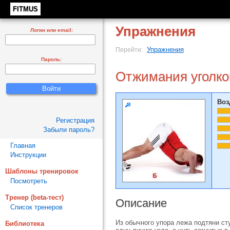
FITMUS
Упражнения
Логин или email:
Упражнения
Перейти:
Пароль:
Отжимания уголком
Воз
Регистрация
Забыли пароль?
Главная
Инструкции
Шаблоны тренировок
Посмотреть
Тренер (beta-тест)
Описание
Список тренеров
Из обычного упора лежа подтяни ст
Библиотека