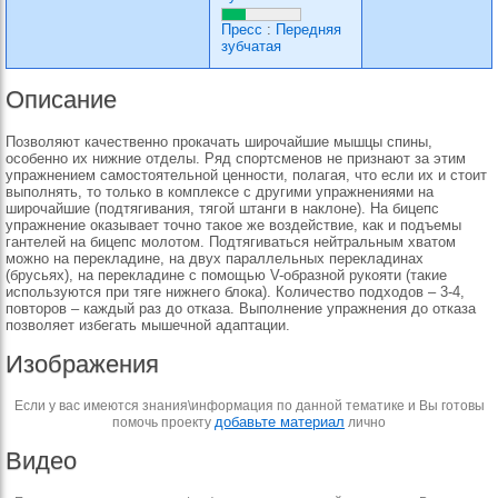
Пресс
:
Передняя
зубчатая
Описание
Позволяют качественно прокачать широчайшие мышцы спины,
особенно их нижние отделы. Ряд спортсменов не признают за этим
упражнением самостоятельной ценности, полагая, что если их и стоит
выполнять, то только в комплексе с другими упражнениями на
широчайшие (подтягивания, тягой штанги в наклоне). На бицепс
упражнение оказывает точно такое же воздействие, как и подъемы
гантелей на бицепс молотом. Подтягиваться нейтральным хватом
можно на перекладине, на двух параллельных перекладинах
(брусьях), на перекладине с помощью V-образной рукояти (такие
используются при тяге нижнего блока). Количество подходов – 3-4,
повторов – каждый раз до отказа. Выполнение упражнения до отказа
позволяет избегать мышечной адаптации.
Изображения
Если у вас имеются знания\информация по данной тематике и Вы готовы
добавьте материал
помочь проекту
лично
Видео