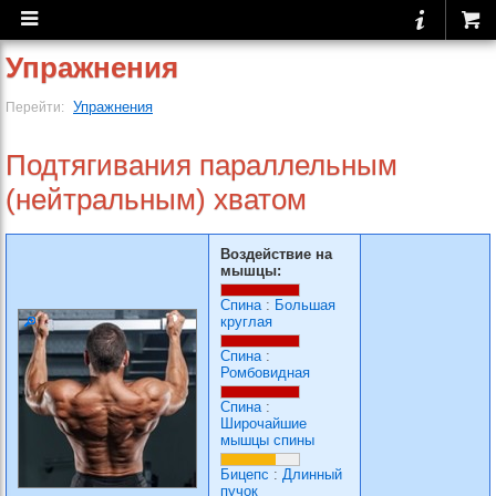
Упражнения
Упражнения
Перейти:
Подтягивания параллельным
(нейтральным) хватом
Воздействие на
мышцы:
Спина
:
Большая
круглая
Спина
:
Ромбовидная
Спина
:
Широчайшие
мышцы спины
Бицепс
:
Длинный
пучок