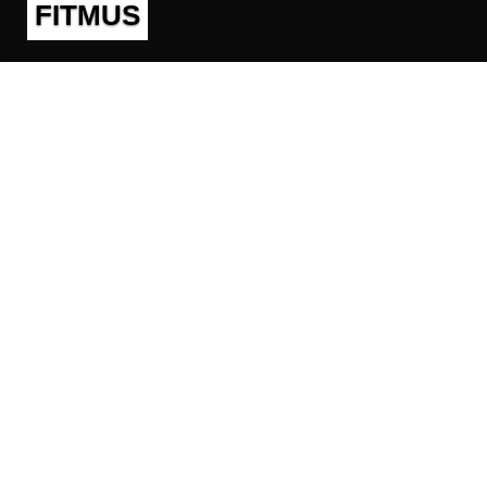
FITMUS
Полезно
Контакты
Пользовательское соглашение
Политика конфиденциальности
Техническая поддержка
Публичная оферта
Предложения и жалобы
support@fitmus.com
Проект
Инструкции
Для разработчиков
FAQ (Вопросы и Ответы)