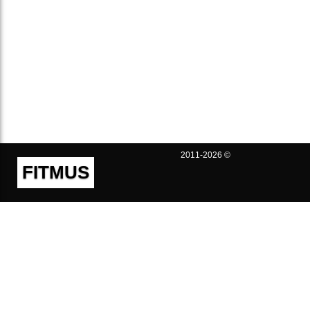
2011-2026 ©
FITMUS
Полезно
Контакты
Пользовательское соглашение
Политика конфиденциальности
Техническая поддержка
Публичная оферта
Предложения и жалобы
support@fitmus.com