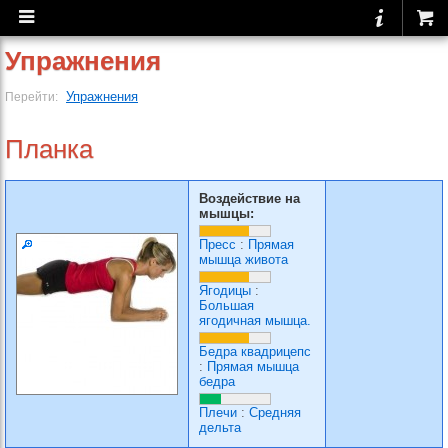
Упражнения
Упражнения
Перейти:
Планка
Воздействие на
мышцы:
Пресс
:
Прямая
мышца живота
Ягодицы
:
Большая
ягодичная мышца.
Бедра квадрицепс
:
Прямая мышца
бедра
Плечи
:
Средняя
дельта