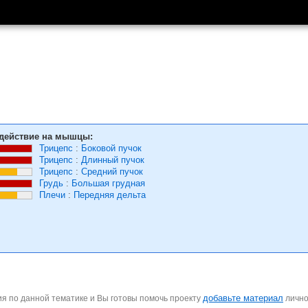
действие на мышцы:
Трицепс
:
Боковой пучок
Трицепс
:
Длинный пучок
Трицепс
:
Средний пучок
Грудь
:
Большая грудная
Плечи
:
Передняя дельта
добавьте материал
я по данной тематике и Вы готовы помочь проекту
личн