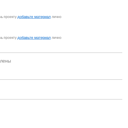
добавьте материал
чь проекту
лично
добавьте материал
чь проекту
лично
елены