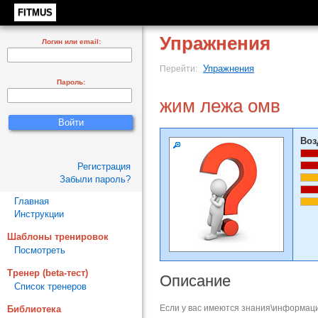
FITMUS
Упражнения
Логин или email:
Упражнения
Перейти:
Пароль:
жим лежа омв
Воз
Регистрация
Забыли пароль?
Главная
Инструкции
Шаблоны тренировок
Посмотреть
Тренер (beta-тест)
Описание
Список тренеров
Если у вас имеются знания\информаци
Библиотека