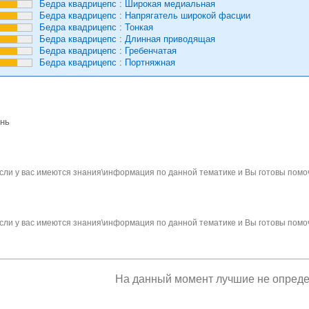
Бедра квадрицепс
:
Широкая медиальная
Бедра квадрицепс
:
Напрягатель широкой фасции
Бедра квадрицепс
:
Тонкая
Бедра квадрицепс
:
Длинная приводящая
Бедра квадрицепс
:
Гребенчатая
Бедра квадрицепс
:
Портняжная
ень
сли у вас имеются знания\информация по данной тематике и Вы готовы помо
сли у вас имеются знания\информация по данной тематике и Вы готовы помо
На данный момент лучшие не опред