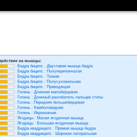
действие на мышцы:
Бедра бицепс
:
Двуглавая мышца бедра
Бедра бицепс
:
Полуперепончатая
Бедра бицепс
:
Тонкая
Бедра бицепс
:
Полусухожильная
Бедра бицепс
:
Приводящая
Голень
:
Длинная малоберцовая
Голень
:
Длинный разгибатель пальцев стопы
Голень
:
Передняя большеберцовая
Голень
:
Камболовидная
Голень
:
Икроножная
Ягодицы
:
Малая ягодичная мышца
Ягодицы
:
Большая ягодичная мышца.
Бедра квадрицепс
:
Прямая мышца бедра
Бедра квадрицепс
:
Широкая латеральная