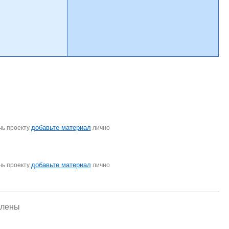
добавьте материал
чь проекту
лично
добавьте материал
чь проекту
лично
елены