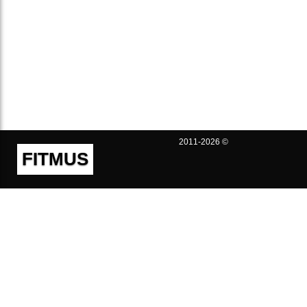
2011-2026 ©
FITMUS
Полезно
Контакты
Пользовательское соглашение
Политика конфиденциальности
Техническая поддержка
Публичная оферта
Предложения и жалобы
support@fitmus.com
Проект