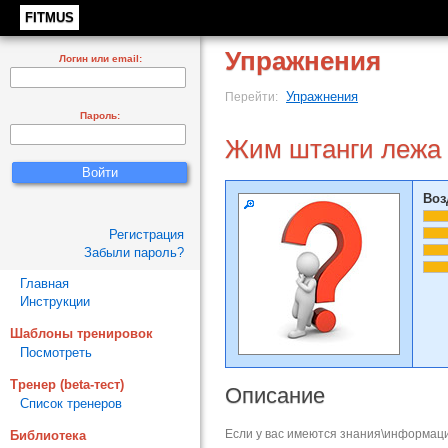
FITMUS
Упражнения
Логин или email:
Упражнения
Перейти:
Пароль:
Жим штанги лежа 
Воз
Регистрация
Забыли пароль?
Главная
Инструкции
Шаблоны тренировок
Посмотреть
Тренер (beta-тест)
Описание
Список тренеров
Если у вас имеются знания\информаци
Библиотека