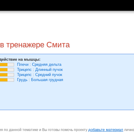
в тренажере Смита
действие на мышцы:
Плечи
:
Средняя дельта
Трицепс
:
Длинный пучок
Трицепс
:
Средний пучок
Грудь
:
Большая грудная
добавьте материал
я по данной тематике и Вы готовы помочь проекту
личн