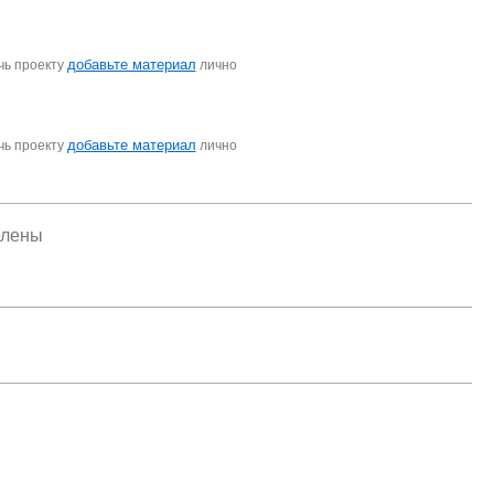
добавьте материал
чь проекту
лично
добавьте материал
чь проекту
лично
елены