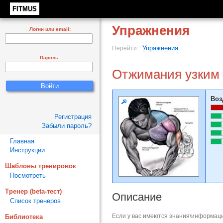
FITMUS
Упражнения
Логин или email:
Упражнения
Перейти:
Пароль:
Отжимания узким 
Воз
Регистрация
Забыли пароль?
Главная
Инструкции
Шаблоны тренировок
Посмотреть
Тренер (beta-тест)
Описание
Список тренеров
Если у вас имеются знания\информаци
Библиотека