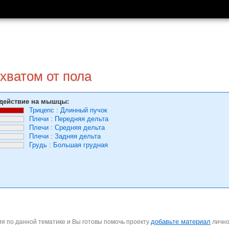
хватом от пола
действие на мышцы:
Трицепс
:
Длинный пучок
Плечи
:
Передняя дельта
Плечи
:
Средняя дельта
Плечи
:
Задняя дельта
Грудь
:
Большая грудная
добавьте материал
я по данной тематике и Вы готовы помочь проекту
личн