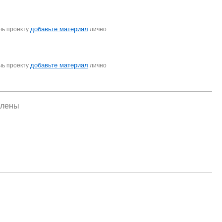
добавьте материал
чь проекту
лично
добавьте материал
чь проекту
лично
елены