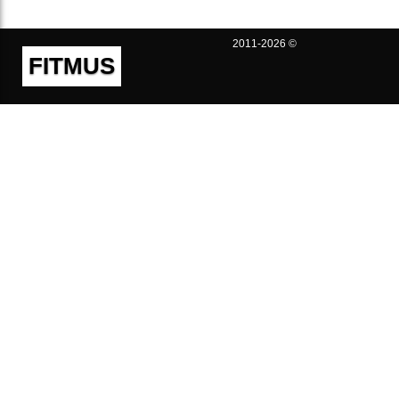
2011-2026 ©
FITMUS
Полезно
Контакты
Пользовательское соглашение
Политика конфиденциальности
Техническая поддержка
Публичная оферта
Предложения и жалобы
support@fitmus.com
Проект
Инструкции
Для разработчиков
FAQ (Вопросы и Ответы)