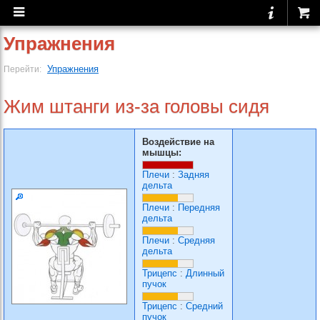
Упражнения
Упражнения
Перейти:
Жим штанги из-за головы сидя
Воздействие на
мышцы:
Плечи
:
Задняя
дельта
Плечи
:
Передняя
дельта
Плечи
:
Средняя
дельта
Трицепс
:
Длинный
пучок
Трицепс
:
Средний
пучок