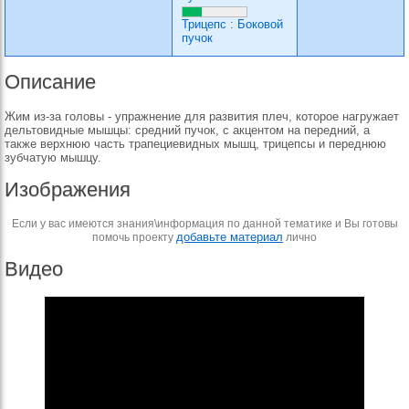
Трицепс
:
Боковой
пучок
Описание
Жим из-за головы - упражнение для развития плеч, которое нагружает
дельтовидные мышцы: средний пучок, с акцентом на передний, а
также верхнюю часть трапециевидных мышц, трицепсы и переднюю
зубчатую мышцу.
Изображения
Если у вас имеются знания\информация по данной тематике и Вы готовы
добавьте материал
помочь проекту
лично
Видео