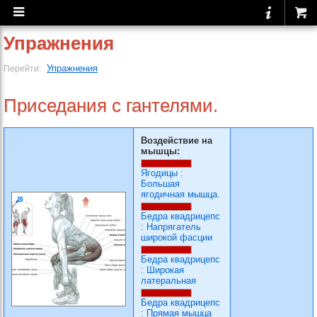
Упражнения
Упражнения
Перейти:
Приседания с гантелями.
Воздействие на
мышцы:
Ягодицы
:
Большая
ягодичная мышца.
Бедра квадрицепс
:
Напрягатель
широкой фасции
Бедра квадрицепс
:
Широкая
латеральная
Бедра квадрицепс
:
Прямая мышца