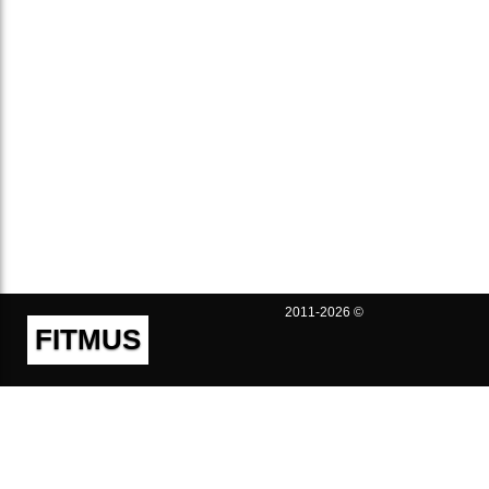
2011-2026 ©
FITMUS
Полезно
Контакты
Пользовательское соглашение
Политика конфиденциальности
Техническая поддержка
Публичная оферта
Предложения и жалобы