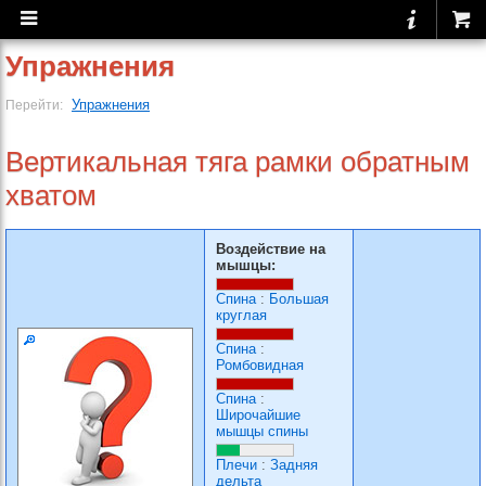
Упражнения
Упражнения
Перейти:
Вертикальная тяга рамки обратным
хватом
Воздействие на
мышцы:
Спина
:
Большая
круглая
Спина
:
Ромбовидная
Спина
:
Широчайшие
мышцы спины
Плечи
:
Задняя
дельта