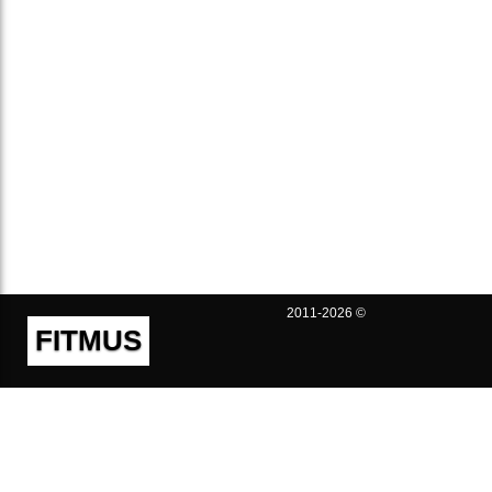
2011-2026 ©
FITMUS
Полезно
Контакты
Пользовательское соглашение
Политика конфиденциальности
Техническая поддержка
Публичная оферта
Предложения и жалобы