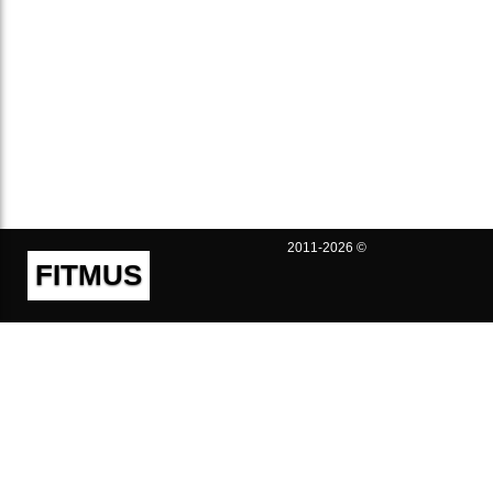
2011-2026 ©
FITMUS
Полезно
Контакты
Пользовательское соглашение
Политика конфиденциальности
Техническая поддержка
Публичная оферта
Предложения и жалобы
support@fitmus.com