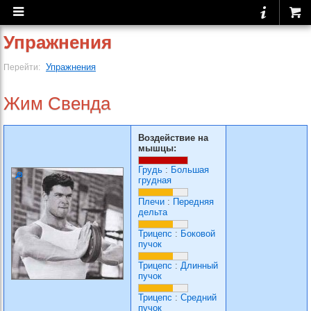
Упражнения
Упражнения
Перейти:
Жим Свенда
Воздействие на
мышцы:
Грудь
:
Большая
грудная
Плечи
:
Передняя
дельта
Трицепс
:
Боковой
пучок
Трицепс
:
Длинный
пучок
Трицепс
:
Средний
пучок