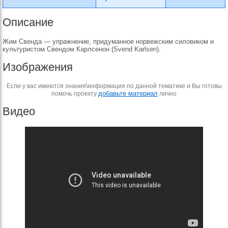
Описание
Жим Свенда — упражнение, придуманное норвежским силовиком и
культуристом Свендом Карлсенон (Svend Karlsen).
Изображения
Если у вас имеются знания\информация по данной тематике и Вы готовы
добавьте материал
помочь проекту
лично
Видео