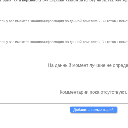
торых, тяга верхнего блока широким хватом за голову не заставляет жд
сли у вас имеются знания\информация по данной тематике и Вы готовы помо
сли у вас имеются знания\информация по данной тематике и Вы готовы помо
На данный момент лучшие не опред
Комментарии пока отсутствуют.
Добавить комментарий