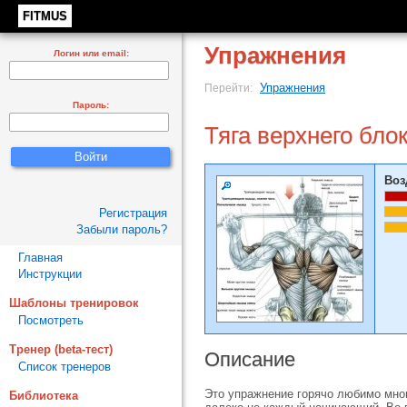
FITMUS
Упражнения
Логин или email:
Упражнения
Перейти:
Пароль:
Тяга верхнего бло
Воз
Регистрация
Забыли пароль?
Главная
Инструкции
Шаблоны тренировок
Посмотреть
Тренер (beta-тест)
Описание
Список тренеров
Это упражнение горячо любимо мног
Библиотека