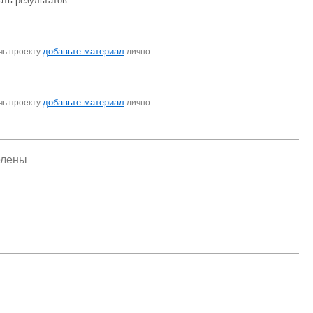
ать результатов.
добавьте материал
чь проекту
лично
добавьте материал
чь проекту
лично
елены