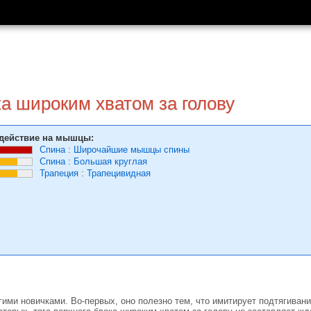
ка широким хватом за голову
действие на мышцы:
Спина
:
Широчайшие мышцы спины
Спина
:
Большая круглая
Трапеция
:
Трапецивидная
ими новичками. Во-первых, оно полезно тем, что имитирует подтягиван