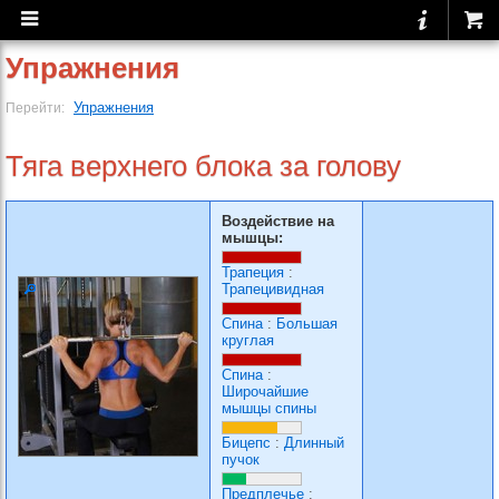
Упражнения
Упражнения
Перейти:
Тяга верхнего блока за голову
Воздействие на
мышцы:
Трапеция
:
Трапецивидная
Спина
:
Большая
круглая
Спина
:
Широчайшие
мышцы спины
Бицепс
:
Длинный
пучок
Предплечье
: