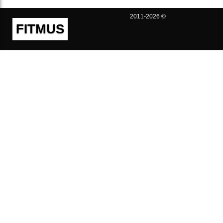
2011-2026 ©
FITMUS
Полезно
Контакты
Пользовательское соглашение
Политика конфиденциальности
Техническая поддержка
Публичная оферта
Предложения и жалобы
support@fitmus.com
Проект
Инструкции
Для разработчиков
FAQ (Вопросы и Ответы)