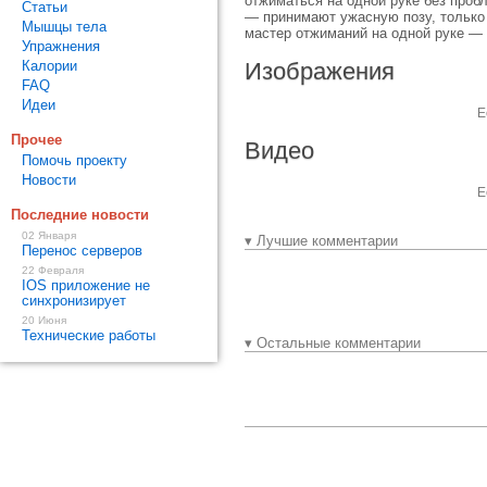
отжиматься на одной руке без проб
Статьи
— принимают ужасную позу, только 
Мышцы тела
мастер отжиманий на одной руке — 
Упражнения
Калории
Изображения
FAQ
Идеи
Е
Прочее
Видео
Помочь проекту
Новости
Е
Последние новости
02 Января
▾ Лучшие комментарии
Перенос серверов
22 Февраля
IOS приложение не
синхронизирует
20 Июня
Технические работы
▾ Остальные комментарии