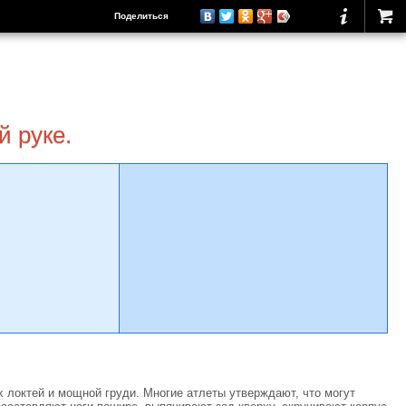
Поделиться
й руке.
х локтей и мощной груди. Многие атлеты утверждают, что могут