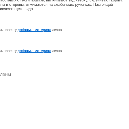
расставляют ноги пошире, выпячивают зад кверху, скручивают корпус
оны в стороны, отжимаются на слабеньких ручонках. Настоящий
 исчезающего вида.
добавьте материал
чь проекту
лично
добавьте материал
чь проекту
лично
елены