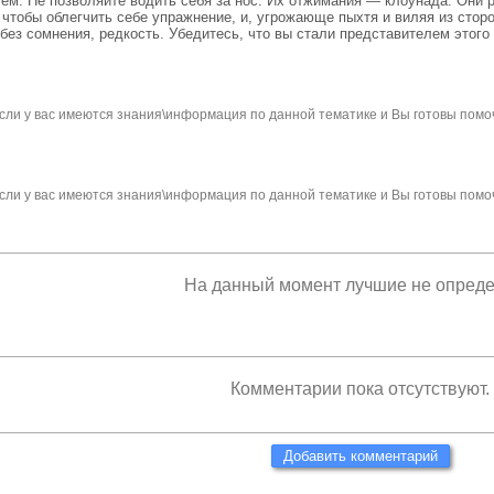
лем. Не позволяйте водить себя за нос. Их отжимания — клоунада. Они 
чтобы облегчить себе упражнение, и, угрожающе пыхтя и виляя из стор
без сомнения, редкость. Убедитесь, что вы стали представителем этого
сли у вас имеются знания\информация по данной тематике и Вы готовы помо
сли у вас имеются знания\информация по данной тематике и Вы готовы помо
На данный момент лучшие не опред
Комментарии пока отсутствуют.
Добавить комментарий