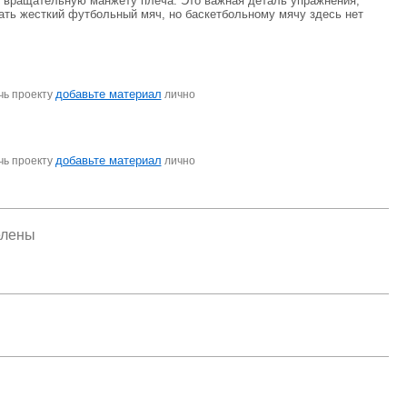
те вращательную манжету плеча. Это важная деталь упражнения,
ать жесткий футбольный мяч, но баскетбольному мячу здесь нет
добавьте материал
чь проекту
лично
добавьте материал
чь проекту
лично
елены