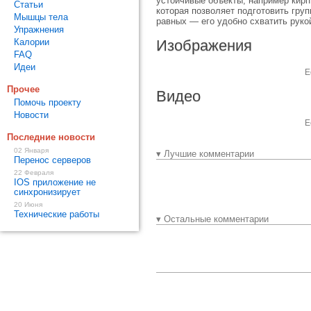
устойчивые объекты, например кирп
Статьи
которая позволяет подготовить гру
Мышцы тела
равных — его удобно схватить руко
Упражнения
Калории
Изображения
FAQ
Идеи
Е
Прочее
Видео
Помочь проекту
Новости
Е
Последние новости
02 Января
▾ Лучшие комментарии
Перенос серверов
22 Февраля
IOS приложение не
синхронизирует
20 Июня
Технические работы
▾ Остальные комментарии