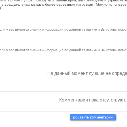
ичи. Но мяч лучше, потому что, балансируя, вы тренируете и укрепляе
ппу вращательных мышц к более серьезным нагрузкам. Можно использов
й.
сли у вас имеются знания\информация по данной тематике и Вы готовы помо
сли у вас имеются знания\информация по данной тематике и Вы готовы помо
На данный момент лучшие не опред
Комментарии пока отсутствуют.
Добавить комментарий