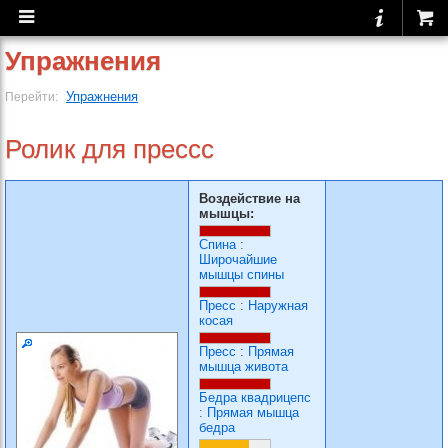
Упражнения
Упражнения
Перейти:
Ролик для прессс
Воздействие на
мышцы:
Спина
:
Широчайшие
мышцы спины
Пресс
:
Наружная
косая
Пресс
:
Прямая
мышца живота
Бедра квадрицепс
:
Прямая мышца
бедра