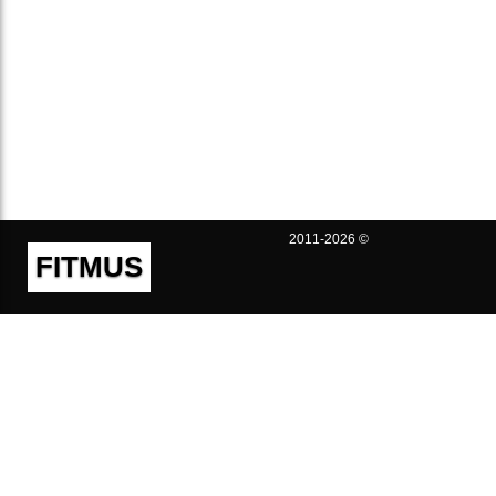
2011-2026 ©
FITMUS
Полезно
Контакты
Пользовательское соглашение
Политика конфиденциальности
Техническая поддержка
Публичная оферта
Предложения и жалобы
support@fitmus.com