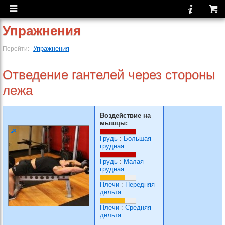
Упражнения
Упражнения
Перейти:
Отведение гантелей через стороны
лежа
Воздействие на
мышцы:
Грудь
:
Большая
грудная
Грудь
:
Малая
грудная
Плечи
:
Передняя
дельта
Плечи
:
Средняя
дельта