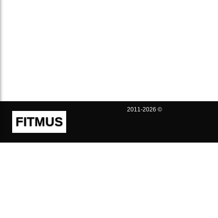
2011-2026 ©
FITMUS
Полезно
Контакты
Пользовательское соглашение
Политика конфиденциальности
Техническая поддержка
Публичная оферта
Предложения и жалобы
support@fitmus.com