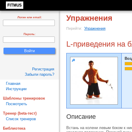
FITMUS
Упражнения
Логин или email:
Упражнения
Перейти:
Пароль:
L-приведения на б
Воз
Регистрация
Забыли пароль?
Главная
Инструкции
Шаблоны тренировок
Посмотреть
Тренер (beta-тест)
Описание
Список тренеров
Встань на колени левым боком к ниж
Библиотека