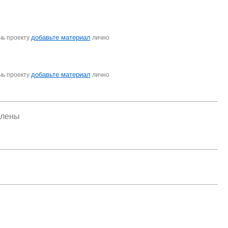
добавьте материал
чь проекту
лично
добавьте материал
чь проекту
лично
елены