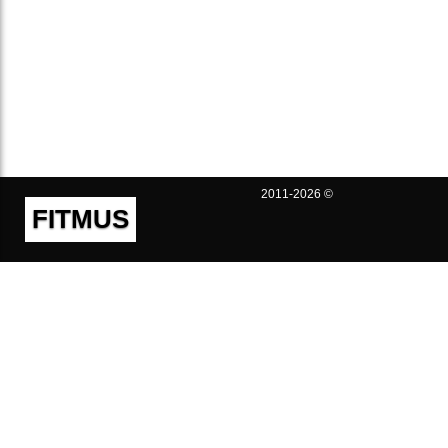
2011-2026 ©
FITMUS
Полезно
Контакты
Пользовательское соглашение
Политика конфиденциальности
Техническая поддержка
Публичная оферта
Предложения и жалобы
support@fitmus.com
Проект