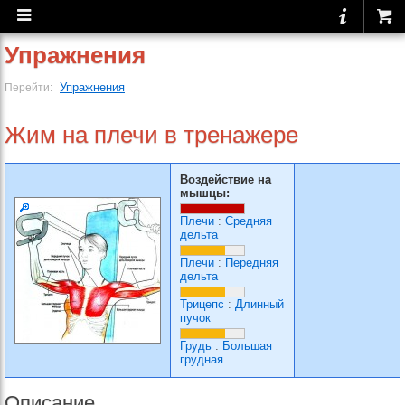
Упражнения
Упражнения
Перейти:
Жим на плечи в тренажере
Воздействие на
мышцы:
Плечи
:
Средняя
дельта
Плечи
:
Передняя
дельта
Трицепс
:
Длинный
пучок
Грудь
:
Большая
грудная
Описание